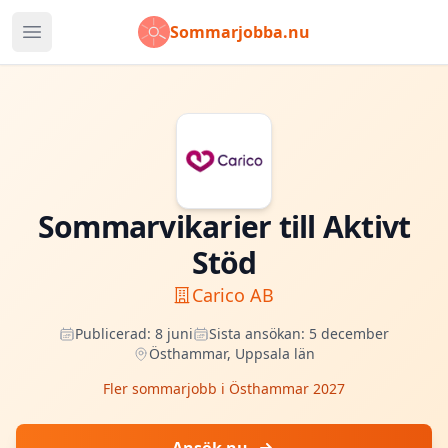
Sommarjobba.nu
Öppna huvudmeny
Sommarvikarier till Aktivt
Stöd
Carico AB
Publicerad:
8 juni
Sista ansökan:
5 december
Östhammar
,
Uppsala län
Fler sommarjobb i
Östhammar
2027