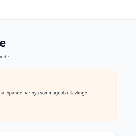
e
ande.
erna löpande när nya sommarjobb i
Kävlinge