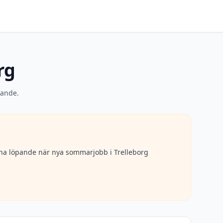
rg
pande.
erna löpande när nya sommarjobb i
Trelleborg