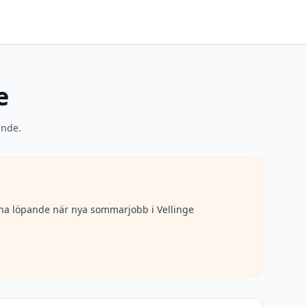
e
ande.
erna löpande när nya sommarjobb i
Vellinge