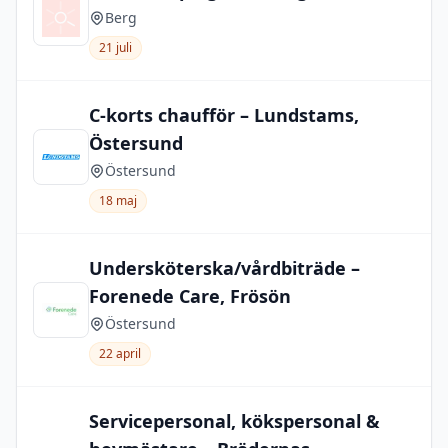
Berg
21 juli
C-korts chaufför – Lundstams,
Östersund
Östersund
18 maj
Undersköterska/vårdbiträde –
Forenede Care, Frösön
Östersund
22 april
Servicepersonal, kökspersonal &