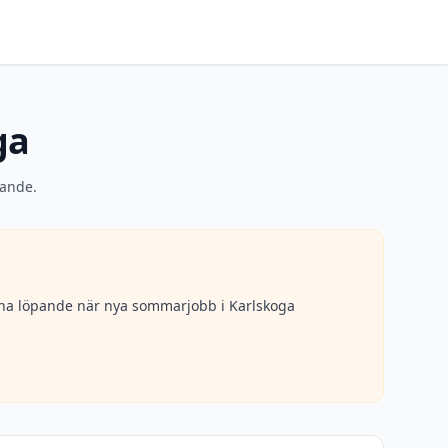
ga
pande.
erna löpande när nya sommarjobb i
Karlskoga